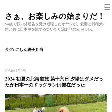
メ
ニ
ュ
さぁ、お楽しみの始まりだ！
コ
ー
ン
54歳で戦力外通告を受け退職したオヤジが、愛妻と雑種犬2
テ
頭と共に日本中を旅する笑いあり涙ありのRoad Blog
ン
ツ
へ
タグ:
にしん親子弁当
ス
キ
ッ
2024年7月9日
プ
2024 初夏の北海道旅 第十六日 夕陽はダメだっ
たが日本一のドッグランは健在だった