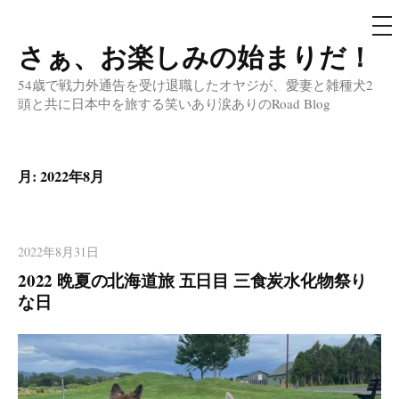
メ
ニ
ュ
さぁ、お楽しみの始まりだ！
コ
ー
ン
54歳で戦力外通告を受け退職したオヤジが、愛妻と雑種犬2
テ
頭と共に日本中を旅する笑いあり涙ありのRoad Blog
ン
ツ
へ
月:
2022年8月
ス
キ
ッ
2022年8月31日
プ
2022 晩夏の北海道旅 五日目 三食炭水化物祭り
な日