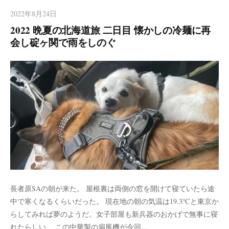
2022年8月24日
2022 晩夏の北海道旅 二日目 懐かしの冷麺に再
会し碇ヶ関で雨をしのぐ
長者原SAの朝が来た。 屋根裏は両側の窓を開けて寝ていたら途
中で寒くなるくらいだった。 現在地の朝の気温は19.3℃と東京か
らしてみれば夢のようだ。女子部屋も新兵器のおかげで無事に寝
れたらしい。 この中華製の扇風機が今回…