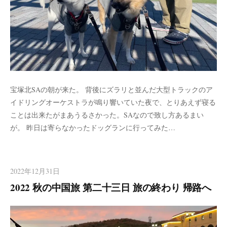
宝塚北SAの朝が来た。 背後にズラリと並んだ大型トラックのア
イドリングオーケストラが鳴り響いていた夜で、とりあえず寝る
ことは出来たがまあうるさかった。SAなので致し方あるまい
が。 昨日は寄らなかったドッグランに行ってみた…
2022年12月31日
2022 秋の中国旅 第二十三日 旅の終わり 帰路へ