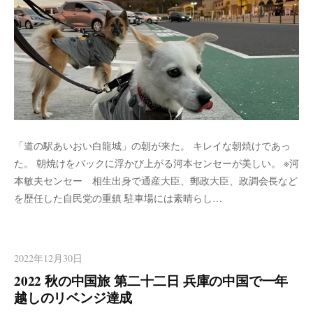
「道の駅あいおい白龍城」の朝が来た。 キレイな朝焼けであっ
た。 朝焼けをバックに浮かび上がる河本センセーが美しい。 ※河
本敏夫センセー 相生出身で通産大臣、郵政大臣、政調会長など
を歴任した自民党の重鎮 駐車場には素晴らし…
2022年12月30日
2022 秋の中国旅 第二十二日 兵庫の中国で一年
越しのリベンジ達成