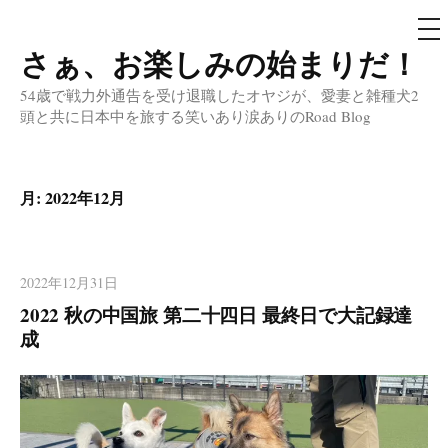
メ
ニ
ュ
さぁ、お楽しみの始まりだ！
コ
ー
ン
54歳で戦力外通告を受け退職したオヤジが、愛妻と雑種犬2
テ
頭と共に日本中を旅する笑いあり涙ありのRoad Blog
ン
ツ
へ
月:
2022年12月
ス
キ
ッ
2022年12月31日
プ
2022 秋の中国旅 第二十四日 最終日で大記録達
成