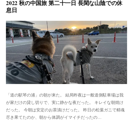
2022 秋の中国旅 第二十一日 長閑な山陰での休
息日
「道の駅琴の浦」の朝が来た。 結局昨夜は一般道側駐車場は我
が家だけの貸し切りで、実に静かな夜だった。 キレイな朝焼け
だった。 今朝は安定のお茶漬けだった。 昨日の松葉ガニで精魂
尽き果てたのか、朝から体調がイマイチだったの…