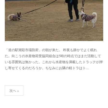
「道の駅潮彩市場防府」の朝が来た。 昨夜も静かでよく眠れ
た。向こうの水産物荷受協同組合は5時の時点ではまだ活動して
いる雰囲気は無かった。これから水産物を満載したトラックが押
し寄せてくるのだろうか。ちなみにお隣の軽トラはト…
投
次へ »
稿
の
ペ