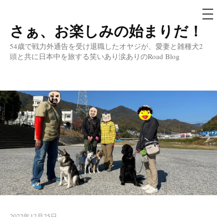
メ
ニ
ュ
さぁ、お楽しみの始まりだ！
コ
ー
ン
54歳で戦力外通告を受け退職したオヤジが、愛妻と雑種犬2
テ
頭と共に日本中を旅する笑いあり涙ありのRoad Blog
ン
ツ
へ
ス
キ
ッ
プ
2022年12月25日