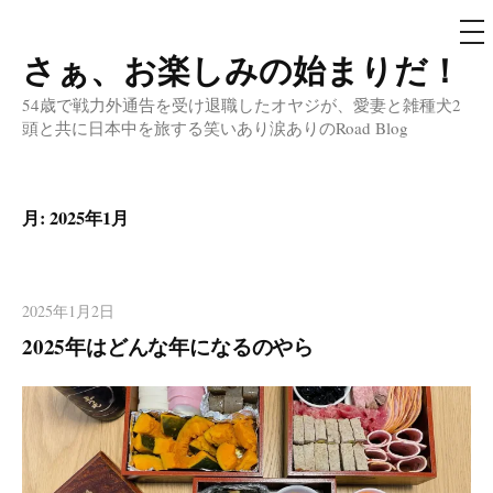
メ
ニ
ュ
さぁ、お楽しみの始まりだ！
コ
ー
ン
54歳で戦力外通告を受け退職したオヤジが、愛妻と雑種犬2
テ
頭と共に日本中を旅する笑いあり涙ありのRoad Blog
ン
ツ
へ
月:
2025年1月
ス
キ
ッ
2025年1月2日
プ
2025年はどんな年になるのやら