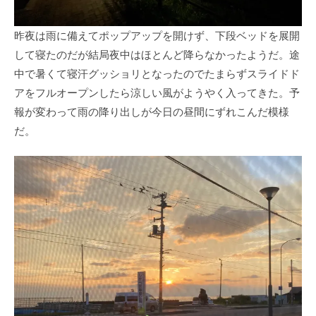
昨夜は雨に備えてポップアップを開けず、下段ベッドを展開
して寝たのだが結局夜中はほとんど降らなかったようだ。途
中で暑くて寝汗グッショリとなったのでたまらずスライドド
アをフルオープンしたら涼しい風がようやく入ってきた。予
報が変わって雨の降り出しが今日の昼間にずれこんだ模様
だ。