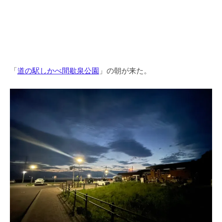
「
道の駅しかべ間歇泉公園
」の朝が来た。