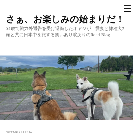
メ
ニ
ュ
さぁ、お楽しみの始まりだ！
コ
ー
ン
54歳で戦力外通告を受け退職したオヤジが、愛妻と雑種犬2
テ
頭と共に日本中を旅する笑いあり涙ありのRoad Blog
ン
ツ
へ
ス
キ
ッ
プ
2022年8月31日