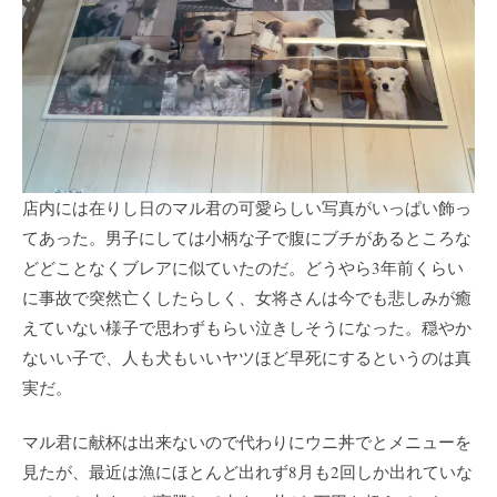
店内には在りし日のマル君の可愛らしい写真がいっぱい飾っ
てあった。男子にしては小柄な子で腹にブチがあるところな
どどことなくブレアに似ていたのだ。どうやら3年前くらい
に事故で突然亡くしたらしく、女将さんは今でも悲しみが癒
えていない様子で思わずもらい泣きしそうになった。穏やか
ないい子で、人も犬もいいヤツほど早死にするというのは真
実だ。
マル君に献杯は出来ないので代わりにウニ丼でとメニューを
見たが、最近は漁にほとんど出れず8月も2回しか出れていな