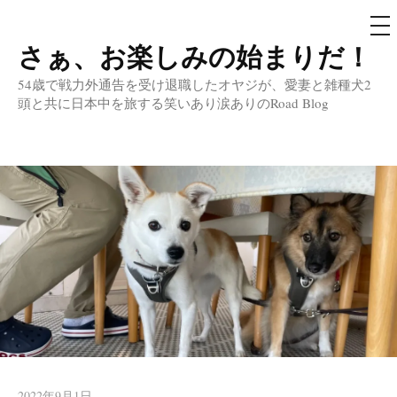
メ
ニ
ュ
さぁ、お楽しみの始まりだ！
コ
ー
ン
54歳で戦力外通告を受け退職したオヤジが、愛妻と雑種犬2
テ
頭と共に日本中を旅する笑いあり涙ありのRoad Blog
ン
ツ
へ
ス
キ
ッ
プ
2022年9月1日