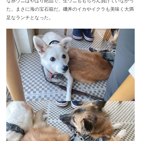
な赤ウニはやはり絶品で、生ウニももちろん負けていなかっ
た。まさに海の宝石箱だ。磯丼のイカやイクラも美味く大満
足なランチとなった。