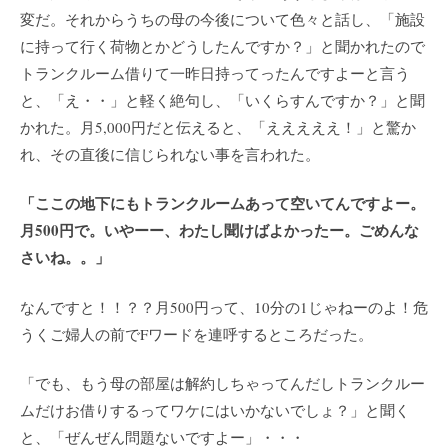
変だ。それからうちの母の今後について色々と話し、「施設
に持って行く荷物とかどうしたんですか？」と聞かれたので
トランクルーム借りて一昨日持ってったんですよーと言う
と、「え・・」と軽く絶句し、「いくらすんですか？」と聞
かれた。月5,000円だと伝えると、「えええええ！」と驚か
れ、その直後に信じられない事を言われた。
「ここの地下にもトランクルームあって空いてんですよー。
月500円で。いやーー、わたし聞けばよかったー。ごめんな
さいね。。」
なんですと！！？？月500円って、10分の1じゃねーのよ！危
うくご婦人の前でFワードを連呼するところだった。
「でも、もう母の部屋は解約しちゃってんだしトランクルー
ムだけお借りするってワケにはいかないでしょ？」と聞く
と、「ぜんぜん問題ないですよー」・・・