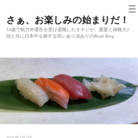
メ
ニ
ュ
さぁ、お楽しみの始まりだ！
コ
ー
ン
54歳で戦力外通告を受け退職したオヤジが、愛妻と雑種犬2
テ
頭と共に日本中を旅する笑いあり涙ありのRoad Blog
ン
ツ
へ
ス
キ
ッ
プ
2026年7月7日