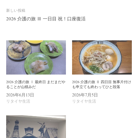
ビ
新しい投稿
ゲ
2026 介護の旅 Ⅲ 一日目 祝！口座復活
ー
シ
ョ
ン
2026 介護の旅 Ⅰ 最終日 まだまだや
2026 介護の旅 Ⅱ 四日目 無事片付け
ることが山積みだ
も申立ても終わってひと段落
2026年6月13日
2026年7月5日
リタイヤ生活
リタイヤ生活