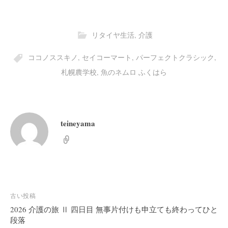
リタイヤ生活
,
介護
ココノススキノ
,
セイコーマート
,
パーフェクトクラシック
,
札幌農学校
,
魚のネムロ ふくはら
teineyama
投
古い投稿
稿
2026 介護の旅 Ⅱ 四日目 無事片付けも申立ても終わってひと
段落
ナ