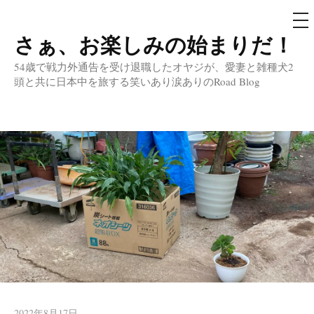
メ
ニ
ュ
さぁ、お楽しみの始まりだ！
コ
ー
ン
54歳で戦力外通告を受け退職したオヤジが、愛妻と雑種犬2
テ
頭と共に日本中を旅する笑いあり涙ありのRoad Blog
ン
ツ
へ
ス
キ
ッ
プ
2022年8月17日