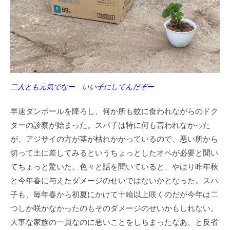
二人とも元気でなー
いい子にしてんだぞー
早速ダンボールを降ろし、何か所も蚊に食われながらのドク
ターの診察が始まった。スパ子は特に何も言われなかった
が、アジサイの方が茎が枯れかかっているので、悪い所から
切って土に差してみるというちょっとしたオペが必要と聞い
てちょっと驚いた。色々と話を聞いていると、やはり昨年秋
と今年春に与えたダメージのせいではないかとなった。スパ
子も、毎年春から初夏にかけて十輪以上咲くのだが今年は二
つしか咲かなかったのもそのダメージのせいかもしれない。
大事な家族の一員なのに悪いことをしちまったなあ、と反省