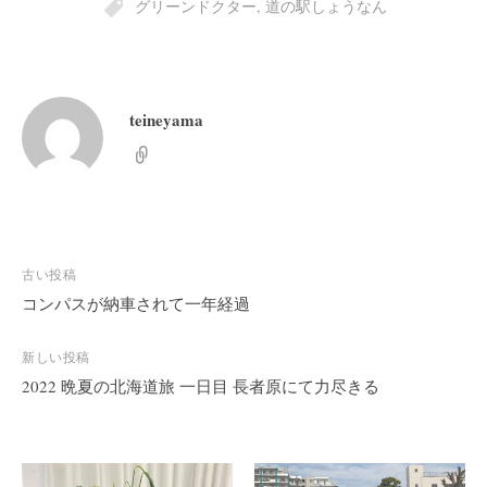
グリーンドクター
,
道の駅しょうなん
teineyama
投
古い投稿
稿
コンパスが納車されて一年経過
ナ
ビ
新しい投稿
2022 晩夏の北海道旅 一日目 長者原にて力尽きる
ゲ
ー
シ
ョ