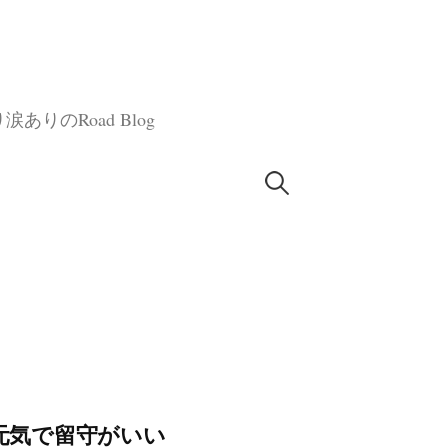
のRoad Blog
検
索:
ジ元気で留守がいい