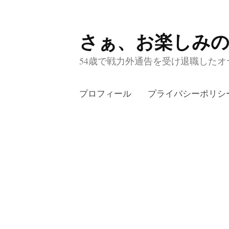
さぁ、お楽しみ
コ
ン
54歳で戦力外通告を受け退職したオヤ
テ
ン
プロフィール
プライバシーポリシ
ツ
へ
ス
キ
ッ
プ