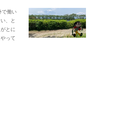
外で働い
良い、と
うがとに
にやって