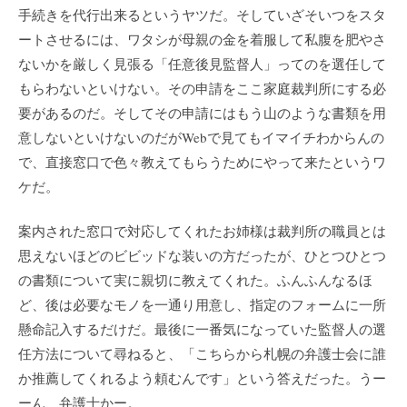
手続きを代行出来るというヤツだ。そしていざそいつをスタ
ートさせるには、ワタシが母親の金を着服して私腹を肥やさ
ないかを厳しく見張る「任意後見監督人」ってのを選任して
もらわないといけない。その申請をここ家庭裁判所にする必
要があるのだ。そしてその申請にはもう山のような書類を用
意しないといけないのだがWebで見てもイマイチわからんの
で、直接窓口で色々教えてもらうためにやって来たというワ
ケだ。
案内された窓口で対応してくれたお姉様は裁判所の職員とは
思えないほどのビビッドな装いの方だったが、ひとつひとつ
の書類について実に親切に教えてくれた。ふんふんなるほ
ど、後は必要なモノを一通り用意し、指定のフォームに一所
懸命記入するだけだ。最後に一番気になっていた監督人の選
任方法について尋ねると、「こちらから札幌の弁護士会に誰
か推薦してくれるよう頼むんです」という答えだった。うー
ーん、弁護士かー。