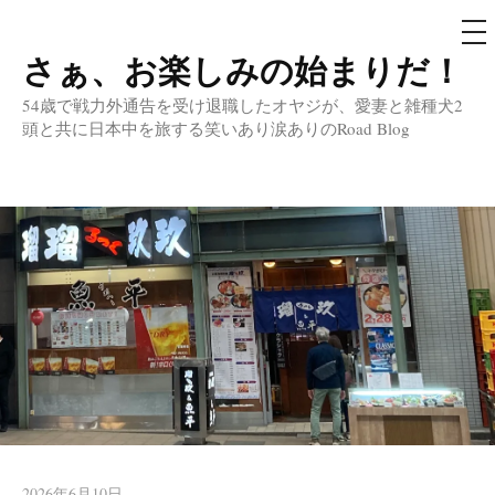
メ
ニ
ュ
さぁ、お楽しみの始まりだ！
コ
ー
ン
54歳で戦力外通告を受け退職したオヤジが、愛妻と雑種犬2
テ
頭と共に日本中を旅する笑いあり涙ありのRoad Blog
ン
ツ
へ
ス
キ
ッ
プ
2026年6月10日