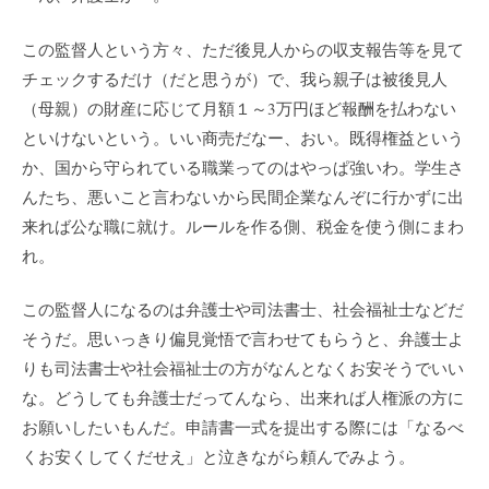
この監督人という方々、ただ後見人からの収支報告等を見て
チェックするだけ（だと思うが）で、我ら親子は被後見人
（母親）の財産に応じて月額１～3万円ほど報酬を払わない
といけないという。いい商売だなー、おい。既得権益という
か、国から守られている職業ってのはやっぱ強いわ。学生さ
んたち、悪いこと言わないから民間企業なんぞに行かずに出
来れば公な職に就け。ルールを作る側、税金を使う側にまわ
れ。
この監督人になるのは弁護士や司法書士、社会福祉士などだ
そうだ。思いっきり偏見覚悟で言わせてもらうと、弁護士よ
りも司法書士や社会福祉士の方がなんとなくお安そうでいい
な。どうしても弁護士だってんなら、出来れば人権派の方に
お願いしたいもんだ。申請書一式を提出する際には「なるべ
くお安くしてくだせえ」と泣きながら頼んでみよう。