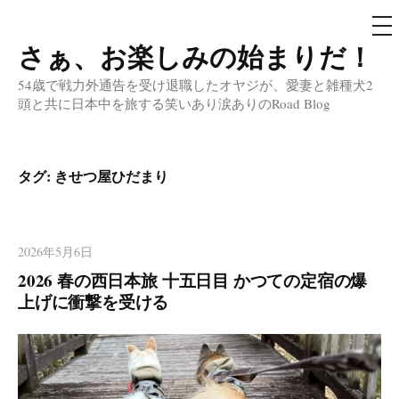
メ
ニ
ュ
さぁ、お楽しみの始まりだ！
コ
ー
ン
54歳で戦力外通告を受け退職したオヤジが、愛妻と雑種犬2
テ
頭と共に日本中を旅する笑いあり涙ありのRoad Blog
ン
ツ
へ
タグ:
きせつ屋ひだまり
ス
キ
ッ
2026年5月6日
プ
2026 春の西日本旅 十五日目 かつての定宿の爆
上げに衝撃を受ける