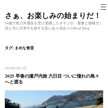
メ
ニ
ュ
さぁ、お楽しみの始まりだ！
コ
ー
ン
54歳で戦力外通告を受け退職したオヤジが、愛妻と雑種犬2
テ
頭と共に日本中を旅する笑いあり涙ありのRoad Blog
ン
ツ
へ
タグ:
まめな食堂
ス
キ
ッ
2025年4月13日
プ
2025 早春の瀬戸内旅 六日目 ついに憧れの島々
へと渡る