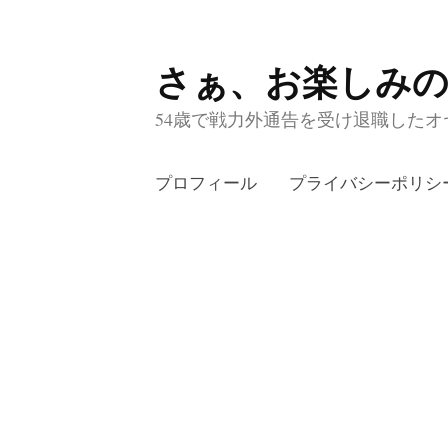
さぁ、お楽しみ
コ
ン
54歳で戦力外通告を受け退職したオヤ
テ
ン
プロフィール
プライバシーポリシ
ツ
へ
ス
キ
ッ
プ