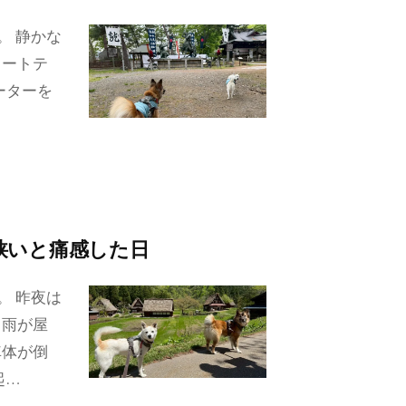
。 静かな
ヒートテ
ーターを
…
は狭いと痛感した日
。 昨夜は
。雨が屋
車体が倒
起…