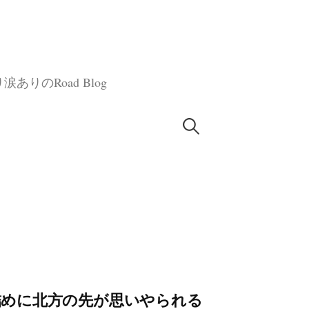
のRoad Blog
検
索:
の大詰めに北方の先が思いやられる