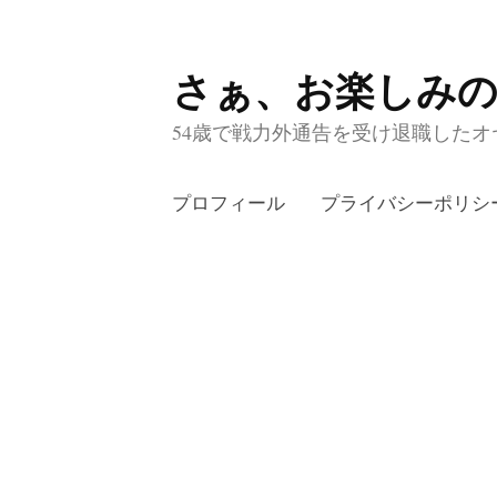
さぁ、お楽しみ
コ
ン
54歳で戦力外通告を受け退職したオヤ
テ
ン
プロフィール
プライバシーポリシ
ツ
へ
ス
キ
ッ
プ