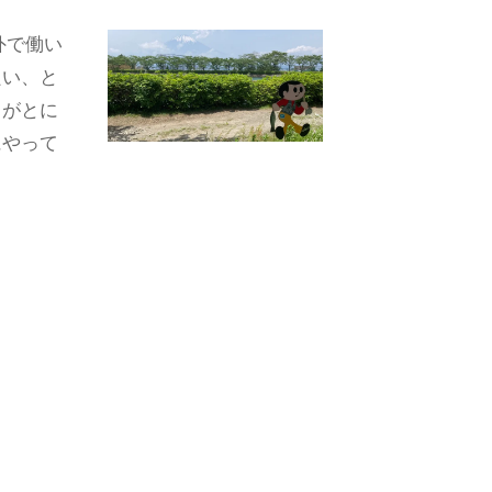
外で働い
良い、と
うがとに
にやって