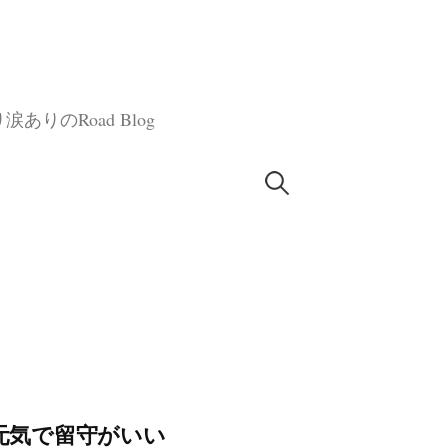
のRoad Blog
検
索:
ジ元気で留守がいい