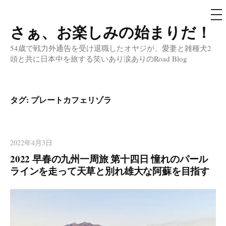
メ
ニ
ュ
さぁ、お楽しみの始まりだ！
コ
ー
ン
54歳で戦力外通告を受け退職したオヤジが、愛妻と雑種犬2
テ
頭と共に日本中を旅する笑いあり涙ありのRoad Blog
ン
ツ
へ
タグ:
プレートカフェリゾラ
ス
キ
ッ
2022年4月3日
プ
2022 早春の九州一周旅 第十四日 憧れのパール
ラインを走って天草と別れ雄大な阿蘇を目指す