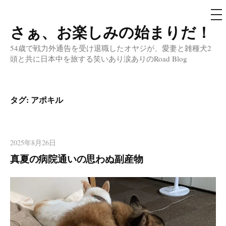
メ
ニ
ュ
さぁ、お楽しみの始まりだ！
コ
ー
ン
54歳で戦力外通告を受け退職したオヤジが、愛妻と雑種犬2
テ
頭と共に日本中を旅する笑いあり涙ありのRoad Blog
ン
ツ
へ
タグ:
アポキル
ス
キ
ッ
2025年8月26日
プ
真夏の病院通いの思わぬ副産物