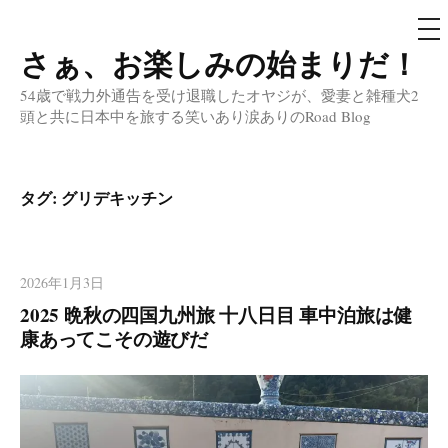
メ
ニ
ュ
さぁ、お楽しみの始まりだ！
コ
ー
ン
54歳で戦力外通告を受け退職したオヤジが、愛妻と雑種犬2
テ
頭と共に日本中を旅する笑いあり涙ありのRoad Blog
ン
ツ
へ
タグ:
グリデキッチン
ス
キ
ッ
2026年1月3日
プ
2025 晩秋の四国九州旅 十八日目 車中泊旅は健
康あってこその遊びだ