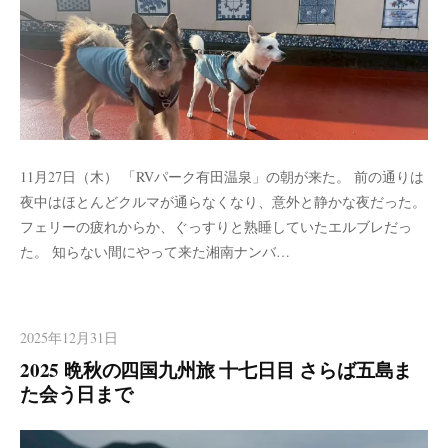
11月27日（木） 「RVパーク有田温泉」の朝が来た。 前の通りは
夜中はほとんどクルマが通らなくなり、意外と静かな夜だった。
フェリーの疲れからか、ぐっすりと熟睡していたエルブレだっ
た。 知らない間にやって来た湘南ナンバ…
2025年12月31日
2025 晩秋の四国九州旅 十七日目 さらば五島ま
た会う日まで