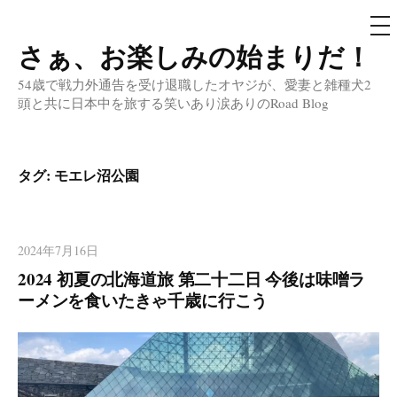
メ
ニ
ュ
さぁ、お楽しみの始まりだ！
コ
ー
ン
54歳で戦力外通告を受け退職したオヤジが、愛妻と雑種犬2
テ
頭と共に日本中を旅する笑いあり涙ありのRoad Blog
ン
ツ
へ
タグ:
モエレ沼公園
ス
キ
ッ
2024年7月16日
プ
2024 初夏の北海道旅 第二十二日 今後は味噌ラ
ーメンを食いたきゃ千歳に行こう