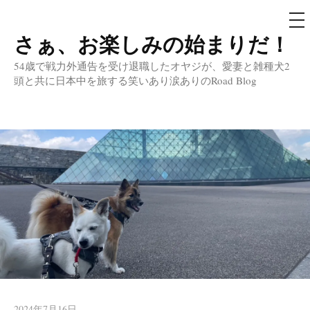
メ
ニ
ュ
さぁ、お楽しみの始まりだ！
コ
ー
ン
54歳で戦力外通告を受け退職したオヤジが、愛妻と雑種犬2
テ
頭と共に日本中を旅する笑いあり涙ありのRoad Blog
ン
ツ
へ
ス
キ
ッ
プ
2024年7月16日