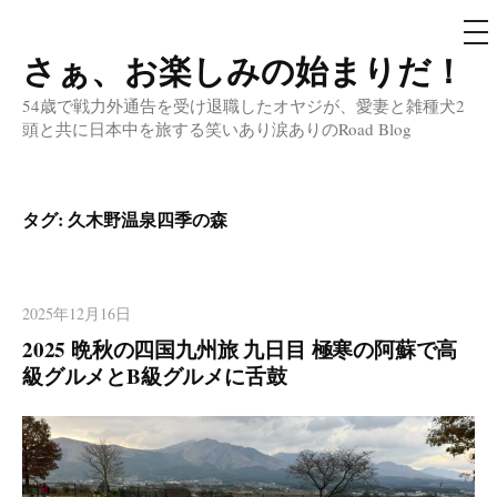
メ
ニ
ュ
さぁ、お楽しみの始まりだ！
コ
ー
ン
54歳で戦力外通告を受け退職したオヤジが、愛妻と雑種犬2
テ
頭と共に日本中を旅する笑いあり涙ありのRoad Blog
ン
ツ
へ
タグ:
久木野温泉四季の森
ス
キ
ッ
2025年12月16日
プ
2025 晩秋の四国九州旅 九日目 極寒の阿蘇で高
級グルメとB級グルメに舌鼓