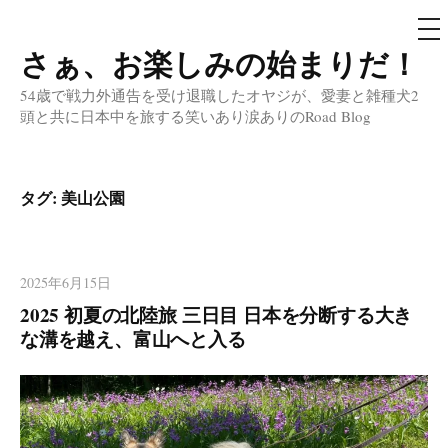
メ
ニ
ュ
さぁ、お楽しみの始まりだ！
コ
ー
ン
54歳で戦力外通告を受け退職したオヤジが、愛妻と雑種犬2
テ
頭と共に日本中を旅する笑いあり涙ありのRoad Blog
ン
ツ
へ
タグ:
美山公園
ス
キ
ッ
2025年6月15日
プ
2025 初夏の北陸旅 三日目 日本を分断する大き
な溝を越え、富山へと入る