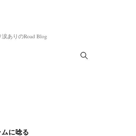
のRoad Blog
検
索:
生ラムに唸る