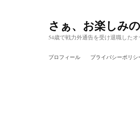
さぁ、お楽しみ
コ
ン
54歳で戦力外通告を受け退職したオヤ
テ
ン
プロフィール
プライバシーポリシ
ツ
へ
ス
キ
ッ
プ