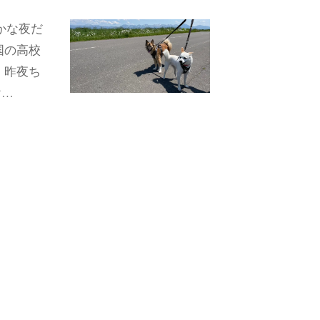
かな夜だ
国の高校
 昨夜ち
け…