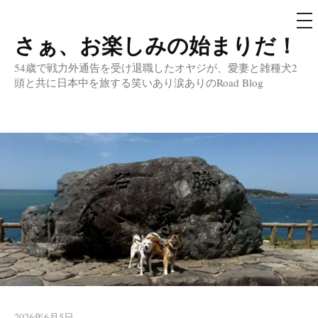
メ
ニ
ュ
さぁ、お楽しみの始まりだ！
コ
ー
ン
54歳で戦力外通告を受け退職したオヤジが、愛妻と雑種犬2
テ
頭と共に日本中を旅する笑いあり涙ありのRoad Blog
ン
ツ
へ
ス
キ
ッ
プ
2026年6月5日