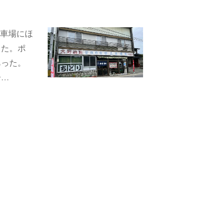
駐車場にほ
った。ポ
あった。
一…