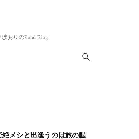
のRoad Blog
検
索:
がりで絶メシと出逢うのは旅の醍