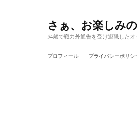
さぁ、お楽しみ
コ
ン
54歳で戦力外通告を受け退職したオヤ
テ
ン
プロフィール
プライバシーポリシ
ツ
へ
ス
キ
ッ
プ