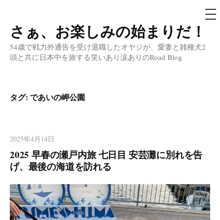
メ
ニ
ュ
さぁ、お楽しみの始まりだ！
コ
ー
ン
54歳で戦力外通告を受け退職したオヤジが、愛妻と雑種犬2
テ
頭と共に日本中を旅する笑いあり涙ありのRoad Blog
ン
ツ
へ
タグ:
であいの岬公園
ス
キ
ッ
2025年4月14日
プ
2025 早春の瀬戸内旅 七日目 安芸灘に別れを告
げ、最後の海道を訪れる