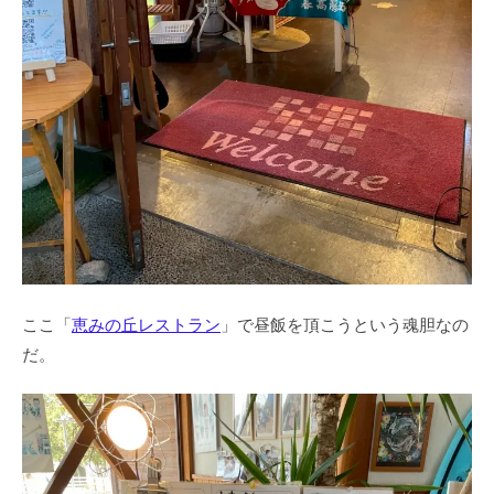
ここ「
恵みの丘レストラン
」で昼飯を頂こうという魂胆なの
だ。