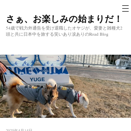
メ
ニ
ュ
さぁ、お楽しみの始まりだ！
コ
ー
ン
54歳で戦力外通告を受け退職したオヤジが、愛妻と雑種犬2
テ
頭と共に日本中を旅する笑いあり涙ありのRoad Blog
ン
ツ
へ
ス
キ
ッ
プ
2025年4月14日