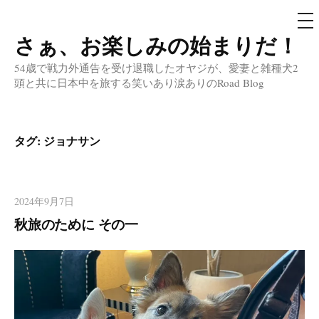
メ
ニ
ュ
さぁ、お楽しみの始まりだ！
コ
ー
ン
54歳で戦力外通告を受け退職したオヤジが、愛妻と雑種犬2
テ
頭と共に日本中を旅する笑いあり涙ありのRoad Blog
ン
ツ
へ
タグ:
ジョナサン
ス
キ
ッ
2024年9月7日
プ
秋旅のために その一