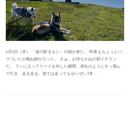
6月6日（木） 「道の駅るもい」の朝が来た。 昨夜もちょっとパ
ラついたが概ね静かだった。 さぁ、お待ちかねの朝イチラン
だ。 ランに入ってリードを外した瞬間、弾丸のようにすっ飛ん
で行き、走る走る。他では走ってもせいぜい3本…