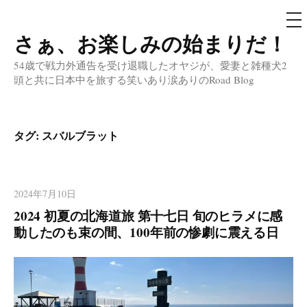
メ
ニ
ュ
さぁ、お楽しみの始まりだ！
コ
ー
ン
54歳で戦力外通告を受け退職したオヤジが、愛妻と雑種犬2
テ
頭と共に日本中を旅する笑いあり涙ありのRoad Blog
ン
ツ
へ
タグ:
スバルブラット
ス
キ
ッ
2024年7月10日
プ
2024 初夏の北海道旅 第十七日 旬のヒラメに感
動したのも束の間、100年前の惨劇に震える日