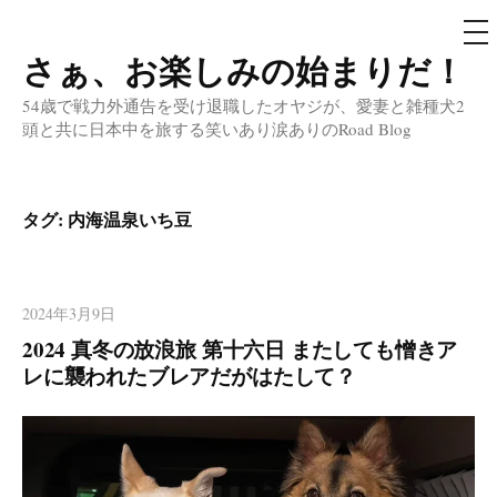
メ
ニ
ュ
さぁ、お楽しみの始まりだ！
コ
ー
ン
54歳で戦力外通告を受け退職したオヤジが、愛妻と雑種犬2
テ
頭と共に日本中を旅する笑いあり涙ありのRoad Blog
ン
ツ
へ
タグ:
内海温泉いち豆
ス
キ
ッ
2024年3月9日
プ
2024 真冬の放浪旅 第十六日 またしても憎きア
レに襲われたブレアだがはたして？