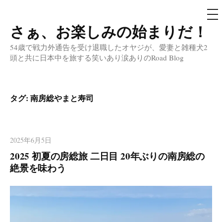
メ
ニ
ュ
さぁ、お楽しみの始まりだ！
コ
ー
ン
54歳で戦力外通告を受け退職したオヤジが、愛妻と雑種犬2
テ
頭と共に日本中を旅する笑いあり涙ありのRoad Blog
ン
ツ
へ
タグ:
南房総やまと寿司
ス
キ
ッ
2025年6月5日
プ
2025 初夏の房総旅 二日目 20年ぶりの南房総の
絶景を味わう