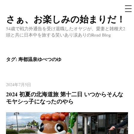
メ
ニ
ュ
さぁ、お楽しみの始まりだ！
コ
ー
ン
54歳で戦力外通告を受け退職したオヤジが、愛妻と雑種犬2
テ
頭と共に日本中を旅する笑いあり涙ありのRoad Blog
ン
ツ
へ
タグ:
寿都温泉ゆべつのゆ
ス
キ
ッ
2024年7月5日
プ
2024 初夏の北海道旅 第十二日 いつからそんな
モヤシっ子になったのやら