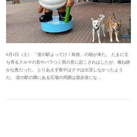
6月1日（土） 「道の駅よってけ！島牧」の朝が来た。 たまに立
ち寄るクルマの音やパラつく雨の音に起こされはしたが、概ね静
かな夜だった。 とりあえず夜中はクマは出没しなかったよう
だ。 道の駅の隣にある広場の周囲は遊歩道にな…