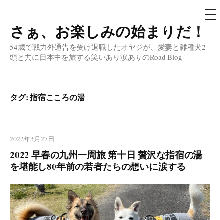
メ
ニ
ュ
さぁ、お楽しみの始まりだ！
コ
ー
ン
54歳で戦力外通告を受け退職したオヤジが、愛妻と雑種犬2
テ
頭と共に日本中を旅する笑いあり涙ありのRoad Blog
ン
ツ
へ
タグ:
指宿こころの湯
ス
キ
ッ
2022年3月27日
プ
2022 早春の九州一周旅 第十日 贅沢な指宿の湯
を堪能し80年前の若者たちの想いに涙する