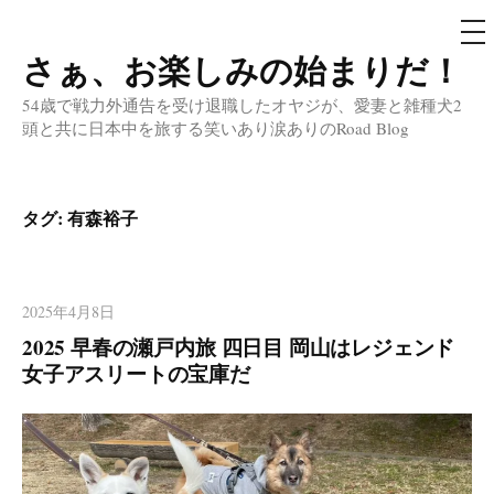
メ
ニ
ュ
さぁ、お楽しみの始まりだ！
コ
ー
ン
54歳で戦力外通告を受け退職したオヤジが、愛妻と雑種犬2
テ
頭と共に日本中を旅する笑いあり涙ありのRoad Blog
ン
ツ
へ
タグ:
有森裕子
ス
キ
ッ
2025年4月8日
プ
2025 早春の瀬戸内旅 四日目 岡山はレジェンド
女子アスリートの宝庫だ