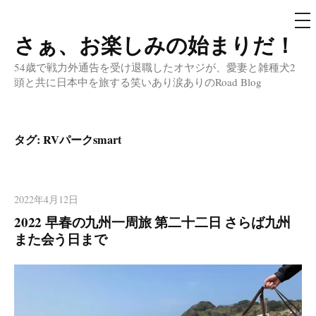
メ
ニ
ュ
さぁ、お楽しみの始まりだ！
コ
ー
ン
54歳で戦力外通告を受け退職したオヤジが、愛妻と雑種犬2
テ
頭と共に日本中を旅する笑いあり涙ありのRoad Blog
ン
ツ
へ
タグ:
RVパークsmart
ス
キ
ッ
2022年4月12日
プ
2022 早春の九州一周旅 第二十二日 さらば九州
また会う日まで