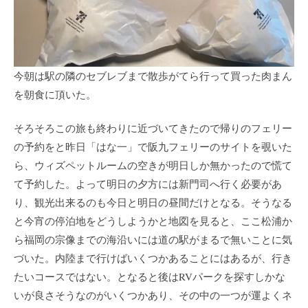
今朝は駅の隣のセブレブまで散歩がてら行って買った肉まん
を朝食に頂いた。
そろそろこの旅も終わりに近づいてきたので帰りのフェリー
の予約をと昨日「はな一」で阪九フェリーのサイトを覗いた
ら、ウィズペットルームの空きが明日しか無かったので慌て
て予約した。よって明日の夕方には新門司へ行く必要があ
り、観光出来るのも今日と明日の昼間だけとなる。そうなる
と今宵の停泊地をどうしようかと地図を見ると、ここ松浦か
ら福岡の宗像までの海沿いには道の駅がまるで無いことに気
づいた。内陸まで行けばいくつかあることにはあるが、行き
たいコースではない。となると後はRVパークを探すしかな
いが良さそうなのがいくつかあり、その中の一つが運よくネ