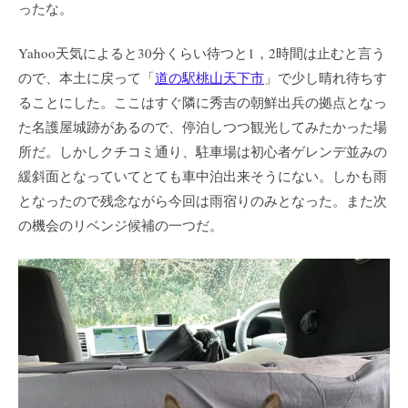
ったな。
Yahoo天気によると30分くらい待つと1，2時間は止むと言う
ので、本土に戻って「
道の駅桃山天下市
」で少し晴れ待ちす
ることにした。ここはすぐ隣に秀吉の朝鮮出兵の拠点となっ
た名護屋城跡があるので、停泊しつつ観光してみたかった場
所だ。しかしクチコミ通り、駐車場は初心者ゲレンデ並みの
緩斜面となっていてとても車中泊出来そうにない。しかも雨
となったので残念ながら今回は雨宿りのみとなった。また次
の機会のリベンジ候補の一つだ。