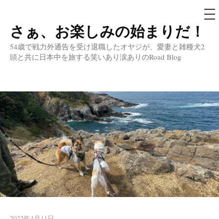
メ
ニ
ュ
さぁ、お楽しみの始まりだ！
コ
ー
ン
54歳で戦力外通告を受け退職したオヤジが、愛妻と雑種犬2
テ
頭と共に日本中を旅する笑いあり涙ありのRoad Blog
ン
ツ
へ
ス
キ
ッ
プ
2022年4月11日