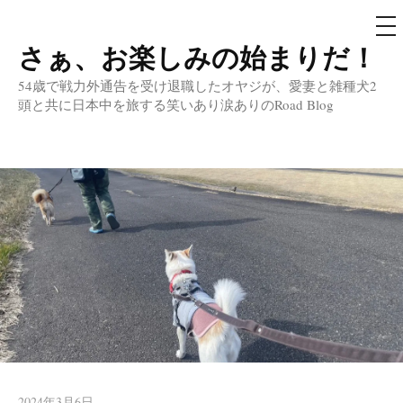
メ
ニ
ュ
さぁ、お楽しみの始まりだ！
コ
ー
ン
54歳で戦力外通告を受け退職したオヤジが、愛妻と雑種犬2
テ
頭と共に日本中を旅する笑いあり涙ありのRoad Blog
ン
ツ
へ
ス
キ
ッ
プ
2024年3月6日