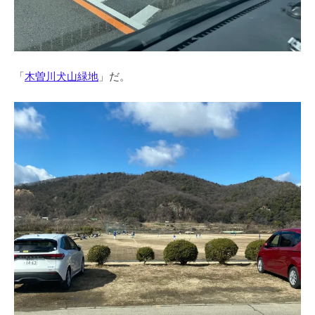
「
木曽川犬山緑地
」だ。