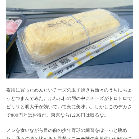
夜用に買っためんたいチーズの玉子焼きも熱々のうちにちょ
っとつまんでみた。ふわふわの卵の中にチーズがトロトロで
ピリリと明太子が効いていて実に美味い。しかしこのデカさ
で800円とはお得だ。東京なら1,200円は取るな。
メシを食いながら目の前の少年野球の練習をぼーっと眺め
た。我々の頃と比べると監督・コーチ陣の言葉使いが確かに