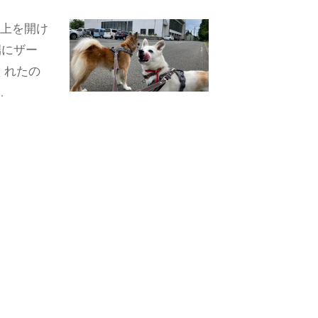
は上を開け
端にザー
くれたの
…