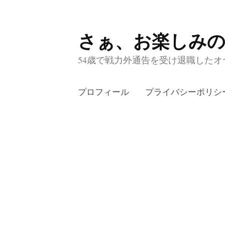
さぁ、お楽しみ
コ
ン
54歳で戦力外通告を受け退職したオヤ
テ
ン
プロフィール
プライバシーポリシ
ツ
へ
ス
キ
ッ
プ