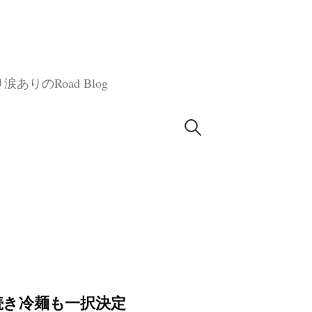
のRoad Blog
検
索:
に続き冷麺も一択決定