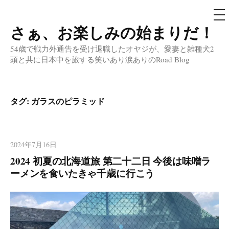
メ
ニ
ュ
さぁ、お楽しみの始まりだ！
コ
ー
ン
54歳で戦力外通告を受け退職したオヤジが、愛妻と雑種犬2
テ
頭と共に日本中を旅する笑いあり涙ありのRoad Blog
ン
ツ
へ
タグ:
ガラスのピラミッド
ス
キ
ッ
2024年7月16日
プ
2024 初夏の北海道旅 第二十二日 今後は味噌ラ
ーメンを食いたきゃ千歳に行こう