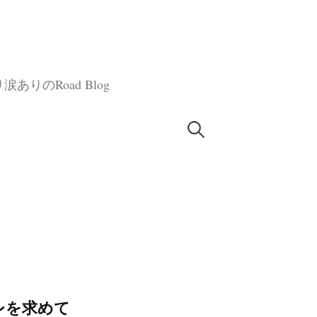
のRoad Blog
検
索:
アレを求めて