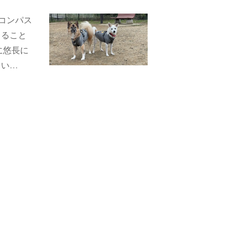
、コンパス
出ること
に悠長に
らい…