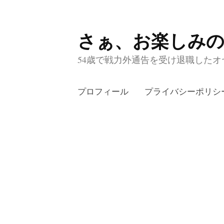
さぁ、お楽しみ
コ
ン
54歳で戦力外通告を受け退職したオヤ
テ
ン
プロフィール
プライバシーポリシ
ツ
へ
ス
キ
ッ
プ