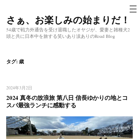
メ
ニ
ュ
さぁ、お楽しみの始まりだ！
コ
ー
ン
54歳で戦力外通告を受け退職したオヤジが、愛妻と雑種犬2
テ
頭と共に日本中を旅する笑いあり涙ありのRoad Blog
ン
ツ
へ
タグ:
歳
ス
キ
ッ
2024年3月2日
プ
2024 真冬の放浪旅 第八日 信長ゆかりの地とコ
スパ最強ランチに感動する