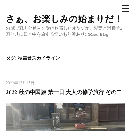
メ
ニ
ュ
さぁ、お楽しみの始まりだ！
コ
ー
ン
54歳で戦力外通告を受け退職したオヤジが、愛妻と雑種犬2
テ
頭と共に日本中を旅する笑いあり涙ありのRoad Blog
ン
ツ
へ
タグ:
秋吉台スカイライン
ス
キ
ッ
2022年12月13日
プ
2022 秋の中国旅 第十日 大人の修学旅行 その二