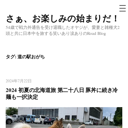
メ
ニ
ュ
さぁ、お楽しみの始まりだ！
コ
ー
ン
54歳で戦力外通告を受け退職したオヤジが、愛妻と雑種犬2
テ
頭と共に日本中を旅する笑いあり涙ありのRoad Blog
ン
ツ
へ
タグ:
道の駅おがち
ス
キ
ッ
2024年7月22日
プ
2024 初夏の北海道旅 第二十八日 豚丼に続き冷
麺も一択決定