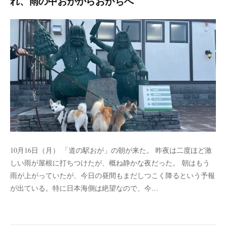
れ、雨の中おがからおがちへ
10月16日（月） 「道の駅おが」の朝が来た。 昨夜は二度ほど激
しい雨が屋根に打ちつけたが、概ね静かな夜だった。 朝はもう
雨が上がっていたが、今日の昼間もまだしつこく降るという予報
が出ている。特に日本海側は絶望なので、今…