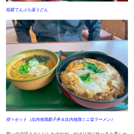
稲庭てんぷら温うどん
得々セット（比内地鶏親子丼＆比内地鶏ミニ塩ラーメン）
寒いので温うどんにしたのだが、やはり冷に比べると柔らか