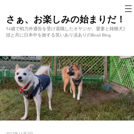
メ
ニ
ュ
さぁ、お楽しみの始まりだ！
コ
ー
ン
54歳で戦力外通告を受け退職したオヤジが、愛妻と雑種犬2
テ
頭と共に日本中を旅する笑いあり涙ありのRoad Blog
ン
ツ
へ
ス
キ
ッ
プ
2023年11月7日