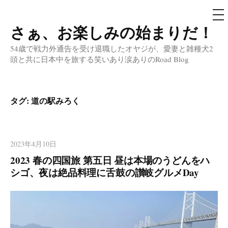
メ
ニ
ュ
さぁ、お楽しみの始まりだ！
コ
ー
ン
54歳で戦力外通告を受け退職したオヤジが、愛妻と雑種犬2
テ
頭と共に日本中を旅する笑いあり涙ありのRoad Blog
ン
ツ
へ
タグ:
道の駅みろく
ス
キ
ッ
2023年4月10日
プ
2023 春の四国旅 第五日 昼は本場のうどんをハ
シゴ、夜は絶品料理に舌鼓の讃岐グルメDay