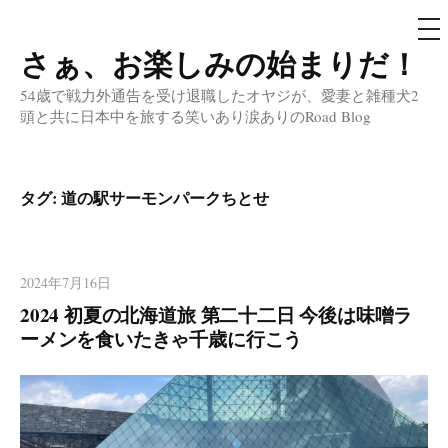
メ
ニ
ュ
さぁ、お楽しみの始まりだ！
コ
ー
ン
54歳で戦力外通告を受け退職したオヤジが、愛妻と雑種犬2
テ
頭と共に日本中を旅する笑いあり涙ありのRoad Blog
ン
ツ
へ
タグ:
道の駅サーモンパークちとせ
ス
キ
ッ
2024年7月16日
プ
2024 初夏の北海道旅 第二十二日 今後は味噌ラ
ーメンを食いたきゃ千歳に行こう