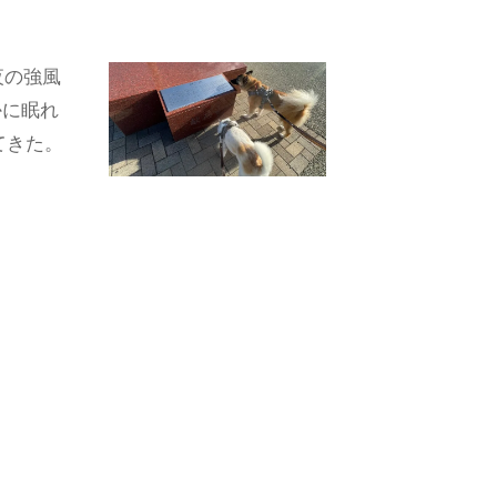
夜の強風
かに眠れ
てきた。