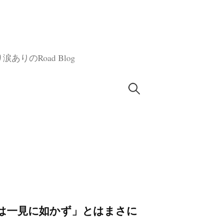
のRoad Blog
検
索:
百聞は一見に如かず」とはまさに