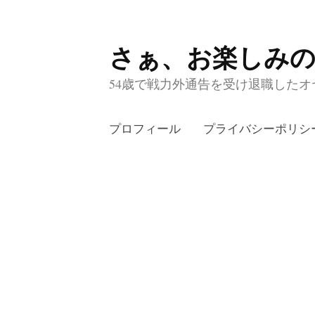
さぁ、お楽しみ
コ
ン
54歳で戦力外通告を受け退職したオヤ
テ
ン
プロフィール
プライバシーポリシ
ツ
へ
ス
キ
ッ
プ