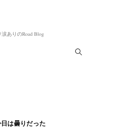
のRoad Blog
検
索:
は今日は曇りだった