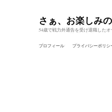
さぁ、お楽しみ
コ
ン
54歳で戦力外通告を受け退職したオヤ
テ
ン
プロフィール
プライバシーポリシ
ツ
へ
ス
キ
ッ
プ