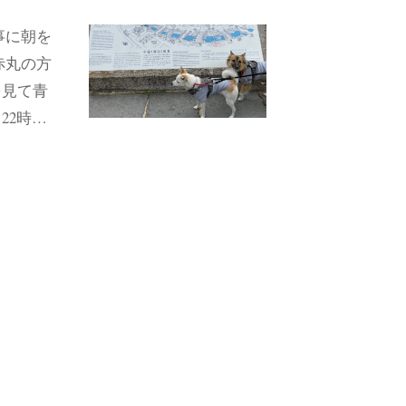
事に朝を
赤丸の方
を見て青
22時…