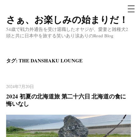
メ
ニ
ュ
さぁ、お楽しみの始まりだ！
コ
ー
ン
54歳で戦力外通告を受け退職したオヤジが、愛妻と雑種犬2
テ
頭と共に日本中を旅する笑いあり涙ありのRoad Blog
ン
ツ
へ
タグ:
THE DANSHAKU LOUNGE
ス
キ
ッ
2024年7月20日
プ
2024 初夏の北海道旅 第二十六日 北海道の食に
悔いなし