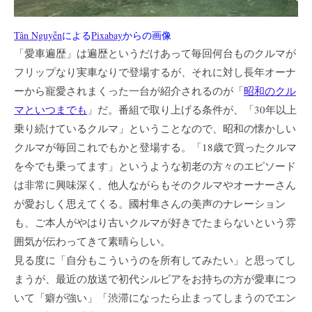
Tân Nguyễn
による
Pixabay
からの画像
「愛車遍歴」は遍歴というだけあって毎回何台ものクルマが
フリップなり実車なりで登場するが、それに対し長年オーナ
ーから寵愛されまくった一台が紹介されるのが「
昭和のクル
マといつまでも
」だ。番組で取り上げる条件が、「30年以上
乗り続けているクルマ」ということなので、昭和の懐かしい
クルマが毎回これでもかと登場する。「18歳で買ったクルマ
を今でも乗ってます」というような初老の方々のエピソード
は非常に興味深く、他人ながらもそのクルマやオーナーさん
が愛おしく思えてくる。國村隼さんの美声のナレーション
も、ご本人がやはり古いクルマが好きでたまらないという雰
囲気が伝わってきて素晴らしい。
見る度に「自分もこういうのを所有してみたい」と思ってし
まうが、最近の放送で初代シルビアをお持ちの方が愛車につ
いて「癖が強い」「渋滞になったら止まってしまうのでエン