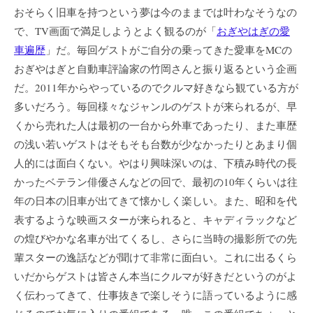
おそらく旧車を持つという夢は今のままでは叶わなそうなの
で、TV画面で満足しようとよく観るのが「
おぎやはぎの愛
車遍歴
」だ。毎回ゲストがご自分の乗ってきた愛車をMCの
おぎやはぎと自動車評論家の竹岡さんと振り返るという企画
だ。2011年からやっているのでクルマ好きなら観ている方が
多いだろう。毎回様々なジャンルのゲストが来られるが、早
くから売れた人は最初の一台から外車であったり、また車歴
の浅い若いゲストはそもそも台数が少なかったりとあまり個
人的には面白くない。やはり興味深いのは、下積み時代の長
かったベテラン俳優さんなどの回で、最初の10年くらいは往
年の日本の旧車が出てきて懐かしく楽しい。また、昭和を代
表するような映画スターが来られると、キャディラックなど
の煌びやかな名車が出てくるし、さらに当時の撮影所での先
輩スターの逸話などが聞けて非常に面白い。これに出るくら
いだからゲストは皆さん本当にクルマが好きだというのがよ
く伝わってきて、仕事抜きで楽しそうに語っているように感