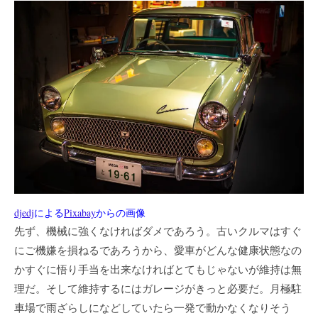
djedj
による
Pixabay
からの画像
先ず、機械に強くなければダメであろう。古いクルマはすぐ
にご機嫌を損ねるであろうから、愛車がどんな健康状態なの
かすぐに悟り手当を出来なければとてもじゃないが維持は無
理だ。そして維持するにはガレージがきっと必要だ。月極駐
車場で雨ざらしになどしていたら一発で動かなくなりそう