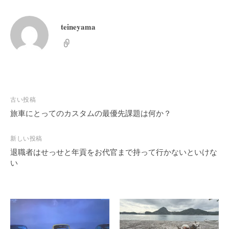
teineyama
投
古い投稿
稿
旅車にとってのカスタムの最優先課題は何か？
ナ
ビ
新しい投稿
退職者はせっせと年貢をお代官まで持って行かないといけな
ゲ
い
ー
シ
ョ
ン