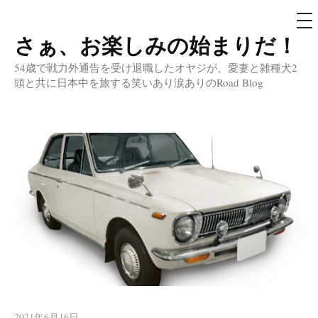
メ
ニ
ュ
さぁ、お楽しみの始まりだ！
コ
ー
ン
54歳で戦力外通告を受け退職したオヤジが、愛妻と雑種犬2
テ
頭と共に日本中を旅する笑いあり涙ありのRoad Blog
ン
ツ
へ
ス
キ
ッ
プ
2021年6月16日